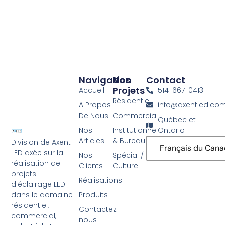
Navigation
Nos
Contact
Projets
Accueil
514-667-0413
Résidentiel
A Propos
info@axentled.co
De Nous
Commercial
Québec et
Nos
Institutionnel
Ontario
Articles
& Bureau
Division de Axent
Français du Can
LED axée sur la
Nos
Spécial /
réalisation de
Clients
Culturel
projets
Réalisations
d'éclairage LED
Produits
dans le domaine
résidentiel,
Contactez-
commercial,
nous