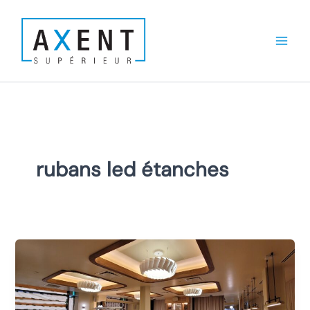
Aller
au
contenu
rubans led étanches