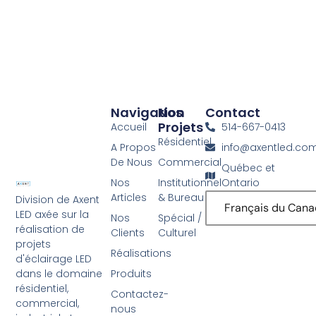
Navigation
Nos
Contact
Projets
Accueil
514-667-0413
Résidentiel
A Propos
info@axentled.co
De Nous
Commercial
Québec et
Nos
Institutionnel
Ontario
Articles
& Bureau
Division de Axent
Français du Can
LED axée sur la
Nos
Spécial /
réalisation de
Clients
Culturel
projets
Réalisations
d'éclairage LED
Produits
dans le domaine
résidentiel,
Contactez-
commercial,
nous