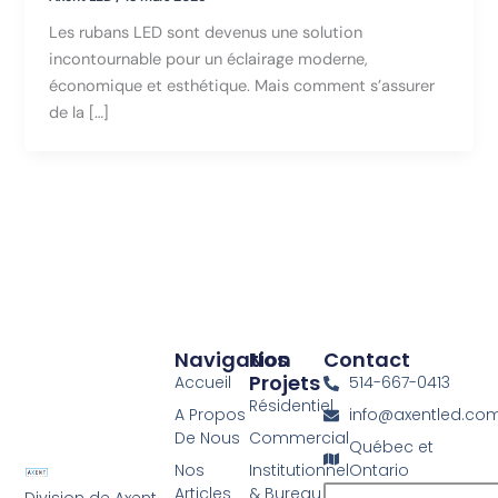
Les rubans LED sont devenus une solution
incontournable pour un éclairage moderne,
économique et esthétique. Mais comment s’assurer
de la […]
Navigation
Nos
Contact
Projets
Accueil
514-667-0413
Résidentiel
A Propos
info@axentled.co
De Nous
Commercial
Québec et
Nos
Institutionnel
Ontario
Articles
& Bureau
Division de Axent