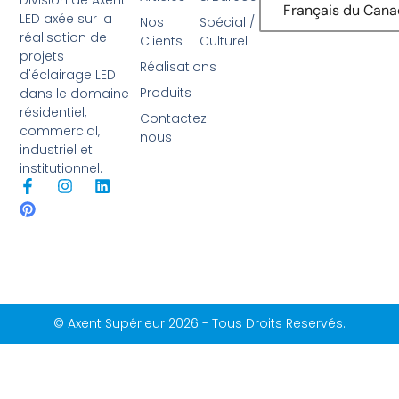
Français du Can
LED axée sur la
Nos
Spécial /
réalisation de
Clients
Culturel
projets
Réalisations
d'éclairage LED
Produits
dans le domaine
résidentiel,
Contactez-
commercial,
nous
industriel et
institutionnel.
F
P
I
L
a
i
n
i
c
n
s
n
e
t
t
k
b
e
a
e
o
r
g
d
o
e
r
i
k
s
a
n
-
t
m
© Axent Supérieur 2026 - Tous Droits Reservés.
f