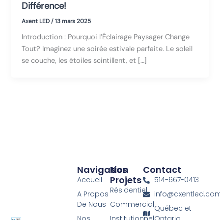
Différence!
Axent LED
/
13 mars 2025
Introduction : Pourquoi l’Éclairage Paysager Change
Tout? Imaginez une soirée estivale parfaite. Le soleil
se couche, les étoiles scintillent, et […]
Navigation
Nos
Contact
Projets
Accueil
514-667-0413
Résidentiel
A Propos
info@axentled.co
De Nous
Commercial
Québec et
Nos
Institutionnel
Ontario