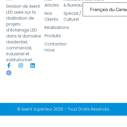
Articles
& Bureau
Division de Axent
Français du Can
LED axée sur la
Nos
Spécial /
réalisation de
Clients
Culturel
projets
Réalisations
d'éclairage LED
Produits
dans le domaine
résidentiel,
Contactez-
commercial,
nous
industriel et
institutionnel.
F
P
I
L
a
i
n
i
c
n
s
n
e
t
t
k
b
e
a
e
o
r
g
d
o
e
r
i
k
s
a
n
-
t
m
© Axent Supérieur 2026 - Tous Droits Reservés.
f