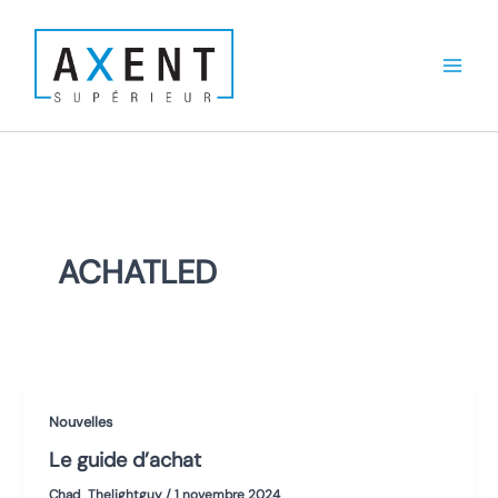
Aller
au
contenu
ACHATLED
Nouvelles
Le guide d’achat
Chad_Thelightguy
/
1 novembre 2024