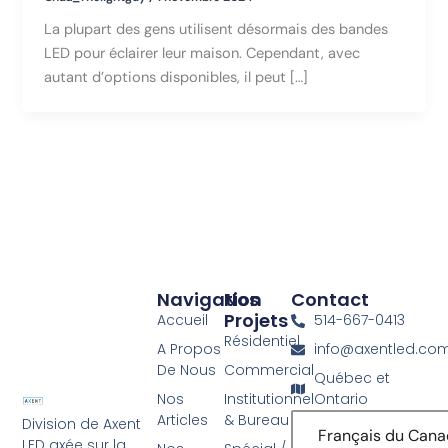
La plupart des gens utilisent désormais des bandes
LED pour éclairer leur maison. Cependant, avec
autant d’options disponibles, il peut […]
Navigation
Nos
Contact
Projets
Accueil
514-667-0413
Résidentiel
A Propos
info@axentled.co
De Nous
Commercial
Québec et
Nos
Institutionnel
Ontario
Articles
& Bureau
Division de Axent
Français du Can
LED axée sur la