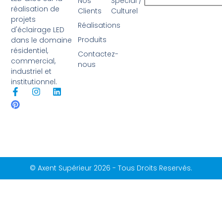
Nos
Spécial /
réalisation de
Clients
Culturel
projets
Réalisations
d'éclairage LED
Produits
dans le domaine
résidentiel,
Contactez-
commercial,
nous
industriel et
institutionnel.
F
P
I
L
a
i
n
i
c
n
s
n
e
t
t
k
b
e
a
e
o
r
g
d
o
e
r
i
k
s
a
n
-
t
m
© Axent Supérieur 2026 - Tous Droits Reservés.
f