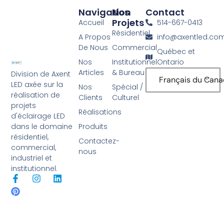
Navigation
Nos
Contact
Projets
Accueil
514-667-0413
Résidentiel
A Propos
info@axentled.co
De Nous
Commercial
Québec et
Nos
Institutionnel
Ontario
Articles
& Bureau
Division de Axent
Français du Can
LED axée sur la
Nos
Spécial /
réalisation de
Clients
Culturel
projets
Réalisations
d'éclairage LED
Produits
dans le domaine
résidentiel,
Contactez-
commercial,
nous
industriel et
institutionnel.
F
P
I
L
a
i
n
i
c
n
s
n
e
t
t
k
b
e
a
e
o
r
g
d