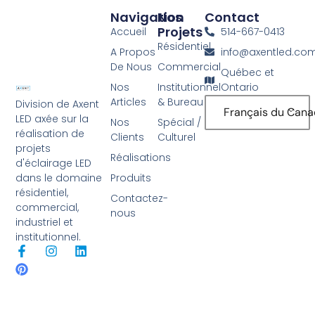
Navigation
Nos
Contact
Projets
Accueil
514-667-0413
Résidentiel
A Propos
info@axentled.co
De Nous
Commercial
Québec et
Nos
Institutionnel
Ontario
Articles
& Bureau
Division de Axent
Français du Can
LED axée sur la
Nos
Spécial /
réalisation de
Clients
Culturel
projets
Réalisations
d'éclairage LED
Produits
dans le domaine
résidentiel,
Contactez-
commercial,
nous
industriel et
institutionnel.
F
P
I
L
a
i
n
i
c
n
s
n
e
t
t
k
b
e
a
e
o
r
g
d