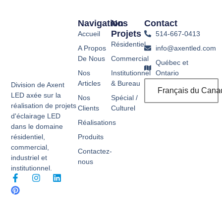
Navigation
Nos
Contact
Projets
Accueil
514-667-0413
Résidentiel
A Propos
info@axentled.com
De Nous
Commercial
Québec et
Nos
Institutionnel
Ontario
Articles
& Bureau
Division de Axent
Français du Cana
LED axée sur la
Nos
Spécial /
réalisation de projets
Clients
Culturel
d'éclairage LED
Réalisations
dans le domaine
Produits
résidentiel,
commercial,
Contactez-
industriel et
nous
institutionnel.
F
P
I
L
a
i
n
i
c
n
s
n
e
t
t
k
b
e
a
e