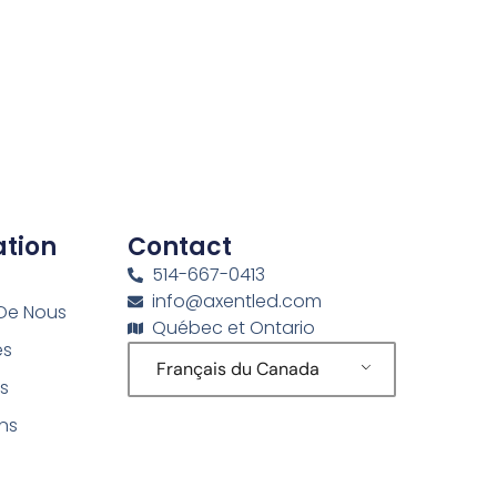
tion
Contact
514-667-0413
info@axentled.com
De Nous
Québec et Ontario
es
Français du Canada
ts
ons