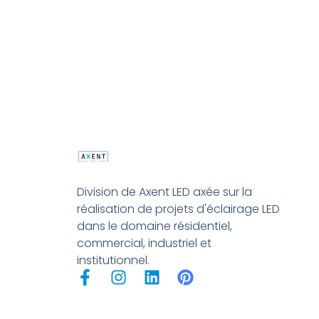
Division de Axent LED axée sur la
réalisation de projets d'éclairage LED
dans le domaine résidentiel,
commercial, industriel et
institutionnel.
F
I
L
P
a
n
i
i
c
s
n
n