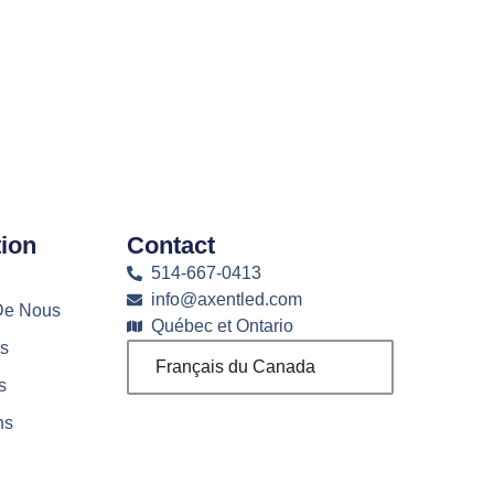
ion
Contact
514-667-0413
info@axentled.com
De Nous
Québec et Ontario
es
Français du Canada
s
ns