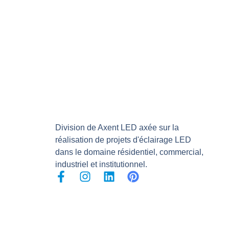
Division de Axent LED axée sur la
réalisation de projets d'éclairage LED
dans le domaine résidentiel, commercial,
industriel et institutionnel.
F
I
L
P
a
n
i
i
c
s
n
n
e
t
k
t
b
a
e
e