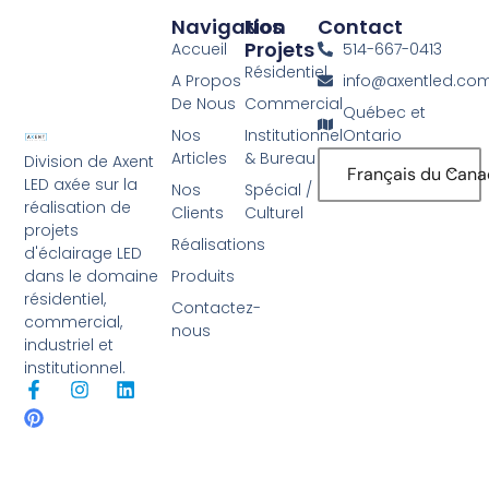
Navigation
Nos
Contact
Projets
Accueil
514-667-0413
Résidentiel
A Propos
info@axentled.co
De Nous
Commercial
Québec et
Nos
Institutionnel
Ontario
Articles
& Bureau
Division de Axent
Français du Can
LED axée sur la
Nos
Spécial /
réalisation de
Clients
Culturel
projets
Réalisations
d'éclairage LED
Produits
dans le domaine
résidentiel,
Contactez-
commercial,
nous
industriel et
institutionnel.
F
P
I
L
a
i
n
i
c
n
s
n
e
t
t
k
b
e
a
e
o
r
g
d