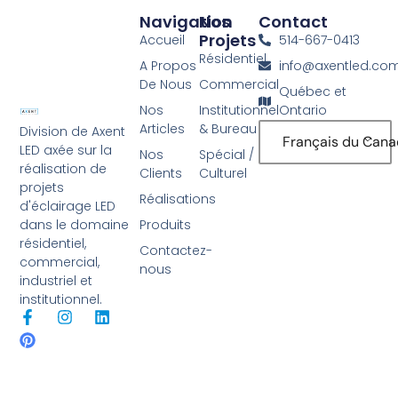
Navigation
Nos
Contact
Projets
Accueil
514-667-0413
Résidentiel
A Propos
info@axentled.co
De Nous
Commercial
Québec et
Nos
Institutionnel
Ontario
Articles
& Bureau
Division de Axent
Français du Can
LED axée sur la
Nos
Spécial /
réalisation de
Clients
Culturel
projets
Réalisations
d'éclairage LED
Produits
dans le domaine
résidentiel,
Contactez-
commercial,
nous
industriel et
institutionnel.
F
P
I
L
a
i
n
i
c
n
s
n
e
t
t
k
b
e
a
e
o
r
g
d