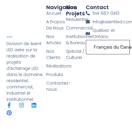
Navigation
Nos
Contact
Projets
Accueil
514-667-0413
Résidentiel
A Propos
info@axentled.co
De Nous
Commercial
Québec et
Nos
Institutionnel
Ontario
Articles
& Bureau
Division de Axent
Français du Can
LED axée sur la
Nos
Spécial /
réalisation de
Clients
Culturel
projets
Réalisations
d'éclairage LED
Produits
dans le domaine
résidentiel,
Contactez-
commercial,
nous
industriel et
institutionnel.
F
P
I
L
a
i
n
i
c
n
s
n
e
t
t
k
b
e
a
e
o
r
g
d