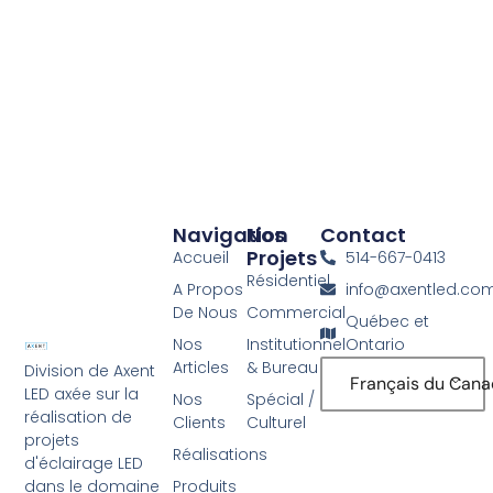
Navigation
Nos
Contact
Projets
Accueil
514-667-0413
Résidentiel
A Propos
info@axentled.co
De Nous
Commercial
Québec et
Nos
Institutionnel
Ontario
Articles
& Bureau
Division de Axent
Français du Can
LED axée sur la
Nos
Spécial /
réalisation de
Clients
Culturel
projets
Réalisations
d'éclairage LED
Produits
dans le domaine